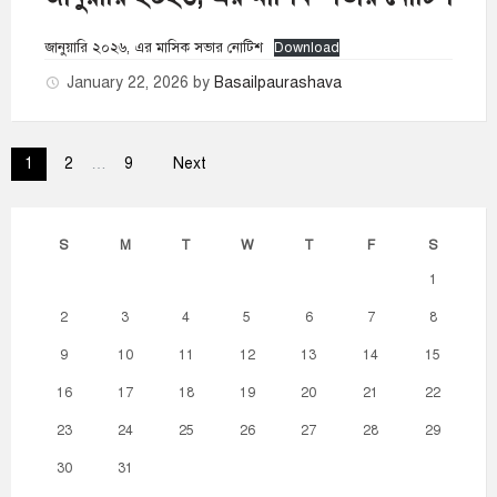
জানুয়ারি ২০২৬, এর মাসিক সভার নোটিশ
Download
January 22, 2026
by
Basailpaurashava
Posts
1
2
…
9
Next
pagination
S
M
T
W
T
F
S
1
2
3
4
5
6
7
8
9
10
11
12
13
14
15
16
17
18
19
20
21
22
23
24
25
26
27
28
29
30
31