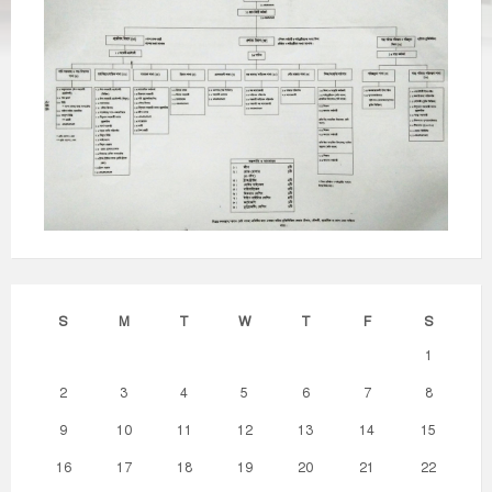
S
M
T
W
T
F
S
1
2
3
4
5
6
7
8
9
10
11
12
13
14
15
16
17
18
19
20
21
22