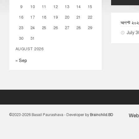
9
10
11
12
13
14
15
16
17
18
19
20
21
22
আগস্ট ২০২
23
24
25
26
27
28
29
July 
30
31
AUGUST 2026
« Sep
©2023-2026 Basail Paurashava - Developer by
Brainchild.BD
Web