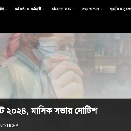
িধি
কর্মকর্তা ও কর্মচারী
আবেদন ফরম
তথ্য ভান্ডার
সামাজিক সুরক্ষা
ট ২০২৪, মাসিক সভার নোটিশ
NOTICES