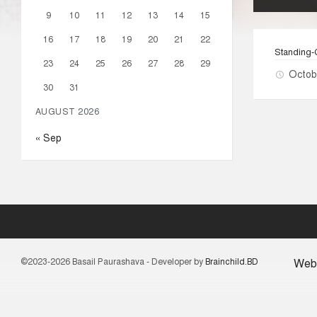
9
10
11
12
13
14
15
16
17
18
19
20
21
22
Standing
23
24
25
26
27
28
29
Octob
30
31
AUGUST 2026
« Sep
©2023-2026 Basail Paurashava - Developer by
Brainchild.BD
Web