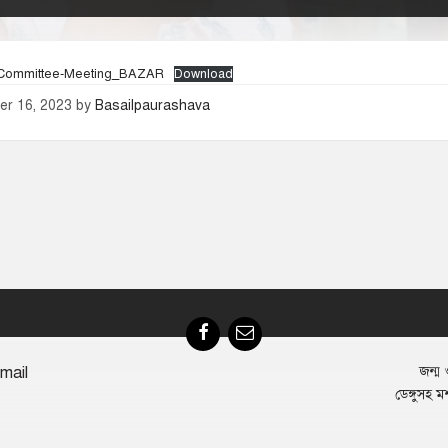
-Committee-Meeting_BAZAR
Download
er 16, 2023
by
Basailpaurashava
Facebook
Email
mail
জন্ম ও
ডেঙ্গুসহ ম