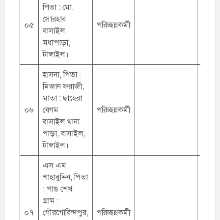
পিতা : মো.
সোরহাব
০৫
পরিচ্ছন্নকর্মী
বাসাইল
মধ্যপাড়া,
টাঙ্গাইল।
হাসনা, পিতা :
মিজান ফরাজী,
মাতা : ছাহেরা
০৬
বেগম
পরিচ্ছন্নকর্মী
বাসাইল থানা
পাড়া, বাসাইল,
টাঙ্গাইল।
এস এম
শাহাবুদ্দিন, পিতা
: পাগু শেখ
গ্রাম :
০৭
গৌরগোবিন্দপুর,
পরিচ্ছন্নকর্মী