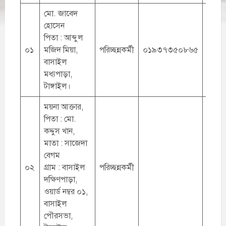
মো. জাবেদ
হোসেন
পিতা : আব্দুল
০১
মজিদ মিয়া,
পরিচ্ছন্নকর্মী
০১৯৩৭৩৫০৮৬৫
বাসাইল
মধ্যপাড়া,
টাঙ্গাইল।
ময়না আক্তার,
পিতা : মো.
কদ্দুস খান,
মাতা : সাজেদা
বেগম
০২
গ্রাম : বাসাইল
পরিচ্ছন্নকর্মী
দক্ষিণপাড়া,
ওয়ার্ড নম্বর ০১,
বাসাইল
পৌরসভা,