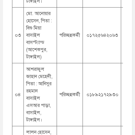
টাঙ্গাইল।
মো. আনোয়ার
হোসেন, পিতা :
বিশু মিয়া
০৩
বাসাইল
পরিচ্ছন্নকর্মী
০১৭২৫৬৪২০৬৩
বাসস্ট্যান্ড
(আশেকপুর,
টাঙ্গাইল)
আশরাফুল
জাহান মেহেদী,
পিতা : আনিসুর
রহমান
০৪
পরিচ্ছন্নকর্মী
০১৮৯২১৭২৯৩০
বাসাইল
এসআর পাড়া,
বাসাইল,
টাঙ্গাইল।
লালন হোসেন,