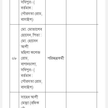
সখিপুর। (
বর্তমান :
পৌরসভা রোড,
বাসাইল)
মো. মোতালেব
হোসেন, পিতা :
মো. হোসেন
আলী
মহিলা কলেজ
০৮
রোড,
পরিচ্ছন্নকর্মী
বাগানচালা,
সখিপুর। (
বর্তমান :
পৌরসভা রোড,
বাসাইল)
সাহেব আলী
মোল্লা (রফিক