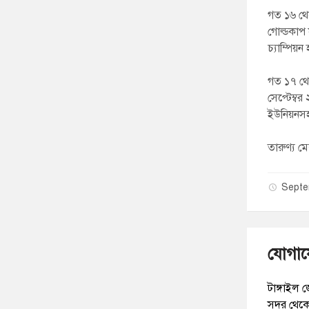
গত ১৬ থেক
গোল্ডকাপ 
চ্যাম্পিয়ন
গত ১৭ থেক
সেপ্টেম্ব
ইউনিয়নসহ
তারুণ্য 
Septe
যোগাযো
টাঙ্গাইল 
সদর থেকে 