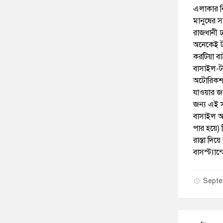
এলাকার বিভ
মানুষের 
রাজধানী ঢ
অনেকেই টা
করটিয়া বা
বাসাইল-ট
অটোরিকশা 
যাওয়ার জন
জন্য এই 
বাসাইল আস
পার হয়ে)
রাস্তা দ
বাসস্ট্য
Septe