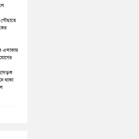
ালে
য়ে পৌছাতে
ড়কের
ের এলাকায়
গাযোগের
 মহাসড়ক
নে থাকা
ইল