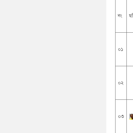
নং
ছ
০১
০২
০৩