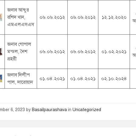
জনাব আব্দুর
রশিদ খান,
০৬.০৬.২০১২
০৬.০৬.২০১২
১২.১২.২০২০
আ
এমএলএসএস
জনাব গোপাল
মন্ডল, নৈশ
০৬.০৬.২০১২
০৬.০৬.২০১২
০১.০২.২০২১
আ
প্রহরী
জনাব দিলীপ
০১.০৪.২০২১
০১.০৪.২০২১
০২.১০.২০২৪
পাল, দারোয়ান
mber 6, 2023
by
Basailpaurashava
in
Uncategorized