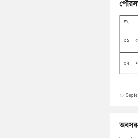
পৌরসভ
নং
০১
ম
০২
ম
Septe
অবসরপ্র