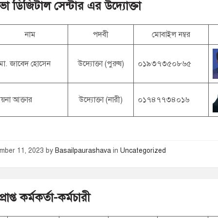
া ডিজিটাল সেন্টার এর উদ্যোক্তা
নাম
পদবী
মোবাইল নম্বর
ো. জাবেদ হোসেন
উদ্যোক্তা (পুরুষ)
০১৯৩৭৩৫০৮৬৫
য়না আক্তার
উদ্যোক্তা (নারী)
০১৭৪৭৭৩৪০১৬
mber 11, 2023
by
Basailpaurashava
in
Uncategorized
াপ্ত কর্মকর্তা-কর্মচারী