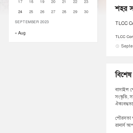
17
18
19
20
21
22
23
শহর স
24
25
26
27
28
29
30
SEPTEMBER 2023
TLCC C
« Aug
TLCC Com
Septe
বিশেষ 
বাসাইল প
সংস্কৃতি,
ঐক্যবদ্ধভ
পৌরসভা গ
রানার্স আ