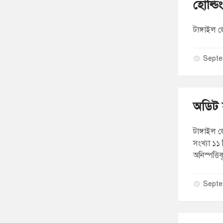
হোল্ডিং
টাঙ্গাইল 
Septe
অডিট স
টাঙ্গাইল
সংখ্যা ১১
অনিস্পত্তি
Septe