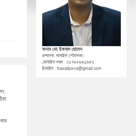
জনাব মো. ইকবাল হোসেন
প্রশাসক, বাসাইল পৌরসভা।
মোবাইল নম্বর : ০১৭৬২৬৯১৬৪২
ইমেইল : basailpsva@gmail.com
লা,
রীরা
কবার