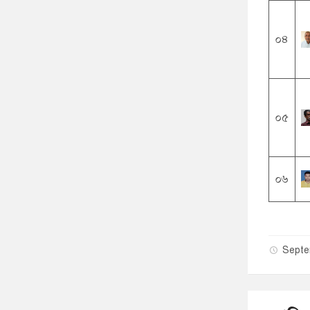
০৪
০৫
০৬
Septe