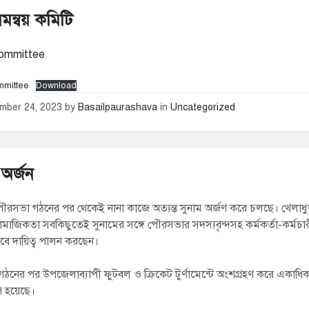
মন্বয় কমিটি
ommittee
mittee
Download
mber 24, 2023
by
Basailpaurashava
in
Uncategorized
অর্জন
ৌরসভা গঠনের পর থেকেই নানা কাজে অত্যন্ত সুনাম অর্জণ করে চলছে। খেলাধু
 সামাজিকতা সবকিছুতেই সুনামের সঙ্গে পৌরসভার সদস্যবৃন্দসহ কর্মকর্তা-কর্মচা
াবে দায়িত্ব পালন করছেন।
ঠনের পর উপজেলাব্যাপী ফুটবল ও ক্রিকেট টুর্ণামেন্টে অংশগ্রহণ করে একাধি
প হয়েছে।