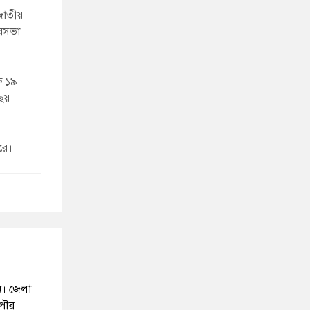
 জাতীয়
ৌরসভা
ষে ১৯
(ছয়
রে।
ন। জেলা
 পৌর