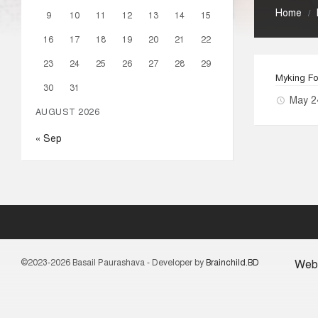
Home
/
9
10
11
12
13
14
15
16
17
18
19
20
21
22
23
24
25
26
27
28
29
Myking Fo
30
31
May 2
AUGUST 2026
« Sep
©2023-2026 Basail Paurashava - Developer by
Brainchild.BD
Web