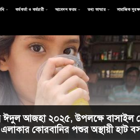
িধি
কর্মকর্তা ও কর্মচারী
আবেদন ফরম
তথ্য ভান্ডার
সামাজিক সুরক্ষা
্র ঈদুল আজহা ২০২৫, উপলক্ষে বাসাইল প
এলাকার কোরবানির পশুর অস্থায়ী হাট বস