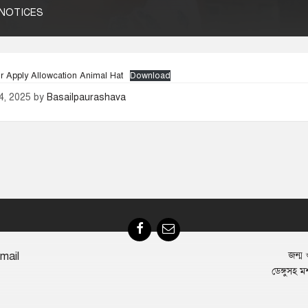
NOTICES
r Apply Allowcation Animal Hat
Download
4, 2025
by
Basailpaurashava
Facebook
Email
mail
জন্ম ও
ডেঙ্গুসহ ম