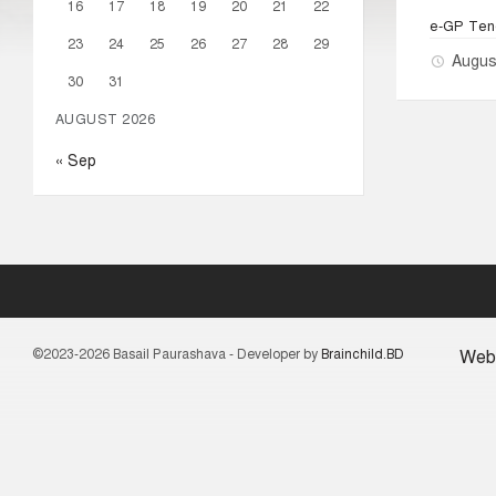
16
17
18
19
20
21
22
e-GP Tend
23
24
25
26
27
28
29
Augus
30
31
AUGUST 2026
« Sep
©2023-2026 Basail Paurashava - Developer by
Brainchild.BD
Web