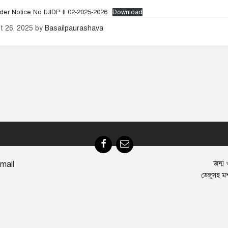
er Notice No IUIDP II 02-2025-2026
Download
t 26, 2025
by
Basailpaurashava
Facebook
Email
mail
জন্ম ও
ডেঙ্গুসহ ম