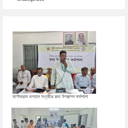
মাস্টারপ্লান প্রণয়নে সংগৃহীত তথ্য উপস্থাপন কর্মশালা