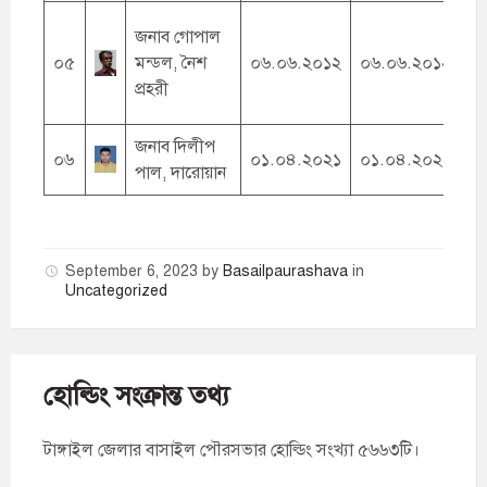
জনাব গোপাল
০৫
মন্ডল, নৈশ
০৬.০৬.২০১২
০৬.০৬.২০১২
০
প্রহরী
জনাব দিলীপ
০৬
০১.০৪.২০২১
০১.০৪.২০২১
০
পাল, দারোয়ান
September 6, 2023
by
Basailpaurashava
in
Uncategorized
হোল্ডিং সংক্রান্ত তথ্য
টাঙ্গাইল জেলার বাসাইল পৌরসভার হোল্ডিং সংখ্যা ৫৬৬৩টি।