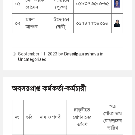
মো. জাবেদ
উদ্যোক্তা
০১
০১৯৩৭৩৫০৮৬৫
হোসেন
(পুরুষ)
ময়না
উদ্যোক্তা
০২
০১৭৪৭৭৩৪০১৬
আক্তার
(নারী)
September 11, 2023
by
Basailpaurashava
in
Uncategorized
অবসরপ্রাপ্ত কর্মকর্তা-কর্মচারী
অত্র
চাকুরীতে
প
পৌরসভায়
নং
ছবি
নাম ও পদবী
যোগদানের
যোগদানের
তারিখ
গ্
তারিখ